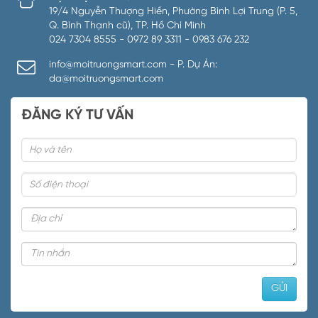
19/4 Nguyễn Thượng Hiền, Phường Bình Lợi Trung (P. 5,
Q. Bình Thạnh cũ), TP. Hồ Chí Minh
024 7304 8555 - 0972 89 3311 - 0983 676 232
info@moitruongsmart.com - P. Dự Án:
da@moitruongsmart.com
ĐĂNG KÝ TƯ VẤN
Mục tiêu chính của hệ thống xử lý khí thải là:
Loại bỏ chất độc hại: Ngăn chặn hoặc giảm lượng các
chất khí gây ô nhiễm và độc hại như khí CO2 (carbon
dioxide), khí NOx (nitrogen oxides), khí SO2 (sulfur dioxide),
hạt bụi, và các chất hữu cơ bay hơi.
Quản lý khí thải: Thu thập, xử lý, và kiểm soát khí thải để
đảm bảo tuân thủ các quy định môi trường và pháp luật.