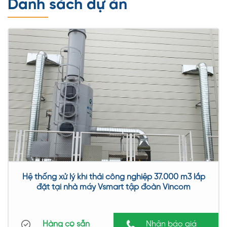
Danh sách dự án
không chỉ là một phần không thể thiếu của cuộc cách
mạng xanh đang diễn ra, mà còn là lối đi tương lai để
đảm bảo sự bền vững của hành tinh chúng ta
Hệ thống xử lý khí thải là gì
Hệ thống xử lý khí thải (hay còn gọi là hệ thống xử lý khí
phát thải) là một tập hợp các thiết bị, công nghệ, và quy
trình được thiết kế và triển khai để loại bỏ hoặc giảm
thiểu các chất khí độc hại và ô nhiễm có trong khí thải
sản xuất ra từ các nguồn khác nhau, đặc biệt là từ các
Hệ thống xử lý khí thải công nghiệp 37.000 m3 lắp
hoạt động công nghiệp và giao thông.
đặt tại nhà máy Vsmart tập đoàn Vincom
Hàng có sẵn
Nhận báo giá