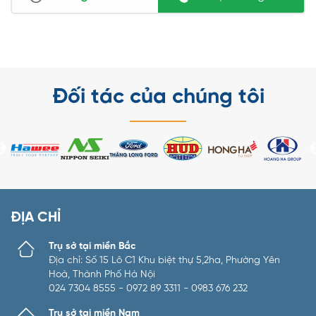
Đối tác của chúng tôi
ĐỊA CHỈ
Trụ sở tại miền Bắc
Địa chỉ: Số 15 Lô C1 Khu biệt thự 5,2ha, Phường Yên
Hoà, Thành Phố Hà Nội
024 7304 8555 - 0972 89 3311 - 0983 676 232
Trụ sở tại miền Nam